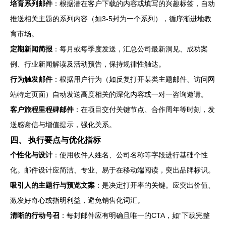
培育系列邮件
：根据潜在客户下载的内容或填写的兴趣标签，自动
推送相关主题的系列内容（如3-5封为一个系列），循序渐进地教
育市场。
定期新闻简报
：每月或每季度发送，汇总公司最新洞见、成功案
例、行业新闻解读及活动预告，保持规律性触达。
行为触发邮件
：根据用户行为（如反复打开某类主题邮件、访问网
站特定页面）自动发送高度相关的深化内容或一对一咨询邀请。
客户旅程里程碑邮件
：在项目交付关键节点、合作周年等时刻，发
送感谢信与增值提示，强化关系。
四、 执行要点与优化指标
个性化与设计
：使用收件人姓名、公司名称等字段进行基础个性
化。邮件设计应简洁、专业、易于在移动端阅读，突出品牌标识。
吸引人的主题行与预览文案
：是决定打开率的关键。应突出价值、
激发好奇心或指明利益，避免销售化词汇。
清晰的行动号召
：每封邮件应有明确且唯一的CTA，如“下载完整