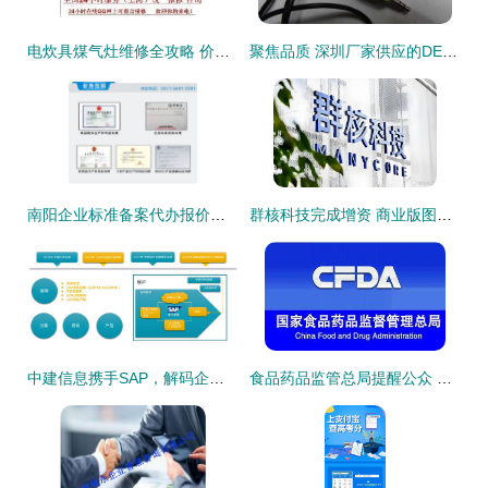
电炊具煤气灶维修全攻略 价格、图片、批发与厂家一网打尽
聚焦品质 深圳厂家供应的DELL戴尔AX210无源音箱深度解析
南阳企业标准备案代办报价与信息咨询服务详解
群核科技完成增资 商业版图再扩张，信息咨询服务构筑新引擎
中建信息携手SAP，解码企业数字化未来 信息咨询服务的新篇章
食品药品监管总局提醒公众 关注仙灵骨葆口服制剂肝损伤风险，科学用药，守护健康