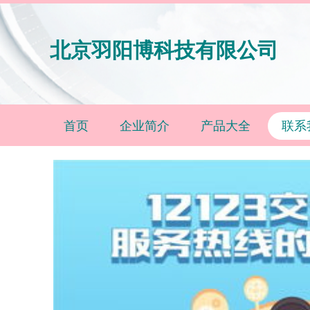
北京羽阳博科技有限公司
首页
企业简介
产品大全
联系